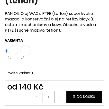
(teflon)
č
z
u
5
j
hvězdiček.
PAN OIL Olej WAX s PTFE (teflon) super kvalitní
e
mazací a konzervační olej na řetězy bicyklů,
m
ostatní mechanismy a kovy. Obsahuje vosk a
e
PTFE (suché mazivo, teflon).
VARIANTA
SILIKONOVÁ
VAZELÍNA
30
Kč
Zvolte variantu
od
140 Kč
Měrná
DO KOŠÍKU
cena: