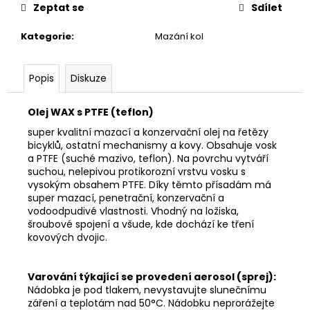
Zeptat se
Sdílet
Kategorie
:
Mazání kol
Popis
Diskuze
Olej WAX s PTFE (teflon)
super kvalitní mazací a konzervační olej na řetězy
bicyklů, ostatní mechanismy a kovy. Obsahuje vosk
a PTFE (suché mazivo, teflon). Na povrchu vytváří
suchou, nelepivou protikorozní vrstvu vosku s
vysokým obsahem PTFE. Díky těmto přísadám má
super mazací, penetrační, konzervační a
vodoodpudivé vlastnosti. Vhodný na ložiska,
šroubové spojení a všude, kde dochází ke tření
kovových dvojic.
Varování týkající se provedení aerosol (sprej):
Nádobka je pod tlakem, nevystavujte slunečnímu
záření a teplotám nad 50°C. Nádobku neprorážejte