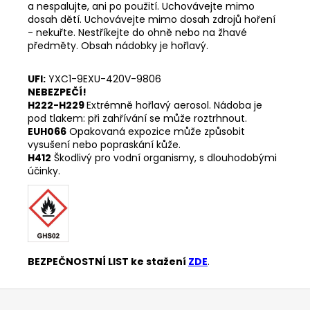
a nespalujte, ani po použití. Uchovávejte mimo
dosah dětí. Uchovávejte mimo dosah zdrojů hoření
- nekuřte. Nestříkejte do ohně nebo na žhavé
předměty. Obsah nádobky je hořlavý.
UFI:
YXC1-9EXU-420V-9806
NEBEZPEČÍ!
H222-H229
Extrémně hořlavý aerosol. Nádoba je
pod tlakem: při zahřívání se může roztrhnout.
EUH066
Opakovaná expozice může způsobit
vysušení nebo popraskání kůže.
H412
Škodlivý pro vodní organismy, s dlouhodobými
účinky.
BEZPEČNOSTNÍ LIST ke stažení
ZDE
.
Z