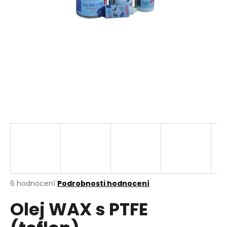
a
j
í
t
?
HLEDAT
D
o
p
Průměrné
6 hodnocení
Podrobnosti hodnocení
hodnocení
o
Olej WAX s PTFE
produktu
r
je
u
4,7