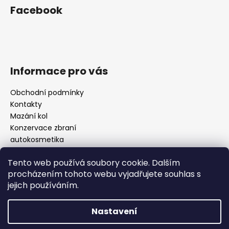
á
Facebook
p
a
t
í
Informace pro vás
Obchodní podmínky
Kontakty
Mazání kol
Konzervace zbraní
autokosmetika
čištění PC
Tento web používá soubory cookie. Dalším
IMPREGNACE
procházením tohoto webu vyjadřujete souhlas s
NOVINKA -Zabezpečení kol
jejich používáním.
Návody
Nastavení