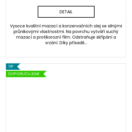
DETAIL
Vysoce kvalitní mazací a konzervačních olej se silnými
průnikovými vlastnostmi. Na povrchu vytváří suchý
mazací a protikorozní film. Odstraňuje skřípání a
vrzání. Díky přísadě...
TIP
DOPORUČUJEME