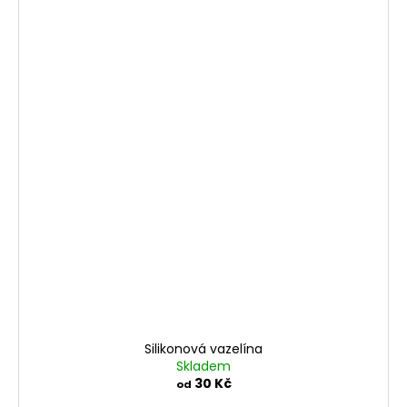
Silikonová vazelína
Skladem
30 Kč
od