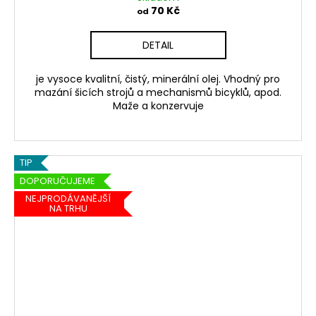
70 Kč
od
DETAIL
je vysoce kvalitní, čistý, minerální olej. Vhodný pro
mazání šicích strojů a mechanismů bicyklů, apod.
Maže a konzervuje
TIP
DOPORUČUJEME
NEJPRODÁVANĚJŠÍ
NA TRHU