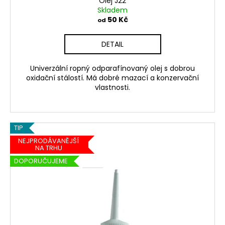
Olej J22
Skladem
50 Kč
od
DETAIL
Univerzální ropný odparafínovaný olej s dobrou
oxidační stálostí. Má dobré mazací a konzervační
vlastnosti.
TIP
NEJPRODÁVANĚJŠÍ
NA TRHU
DOPORUČUJEME