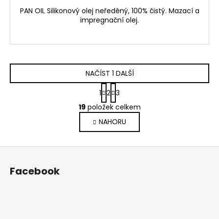
PAN OIL Silikonový olej neředěný, 100% čistý. Mazací a
impregnační olej.
NAČÍST 1 DALŠÍ
S
1
2
3
t
O
r
19
položek celkem
v
á
NAHORU
l
n
k
á
o
d
Z
v
a
á
á
c
Facebook
n
p
í
í
p
a
r
t
v
í